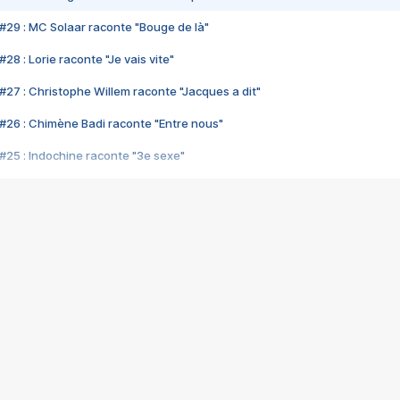
#29 : MC Solaar raconte "Bouge de là"
28 : Lorie raconte "Je vais vite"
#27 : Christophe Willem raconte "Jacques a dit"
#26 : Chimène Badi raconte "Entre nous"
#25 : Indochine raconte "3e sexe"
#24 : Zaho raconte "C'est chelou"
#23 : Patrick Bruel raconte "Au café des délices"
#22 : Kyo raconte "Le chemin"
#21 : Nolwenn Leroy raconte "Cassé"
#20 : Patrick Hernandez raconte "Born to be alive"
#19 : Lorie raconte "Près de moi"
#18 : Michael Jones raconte "A nos actes manqués" (avec Jean-Jacque