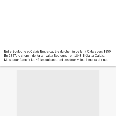
Entre Boulogne et Calais Embarcadère du chemin de fer à Calais vers 1850
En 1847, le chemin de fer arrivait à Boulogne ; en 1848, il était à Calais.
Mais, pour franchir les 43 km qui séparent ces deux villes, il mettra dix-neuf
ans. Jusqu'en (1861, (a),...