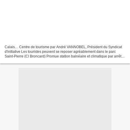
Calais… Centre de tourisme par André VANNOBEL, Président du Syndicat
d'initiative Les touristes peuvent se reposer agréablement dans le parc
Saint-Pierre (Cl Broncard) Promue station balnéaire et climatique par arrêté
ministériel du 28 février 1952, Calais...