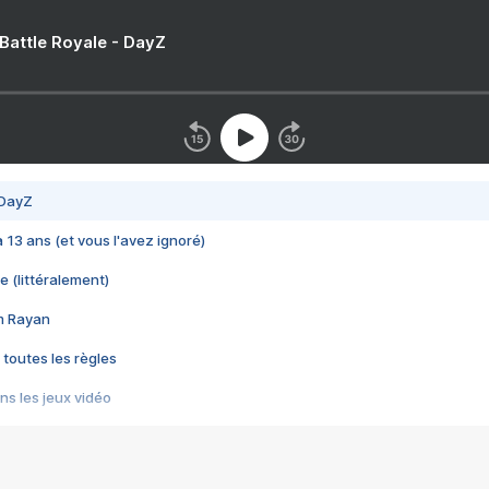
 Battle Royale - DayZ
 DayZ
 a 13 ans (et vous l'avez ignoré)
e (littéralement)
im Rayan
 toutes les règles
s les jeux vidéo
us choquant de Rockstar ? - Le scandale BULLY
e plus moche de Steam