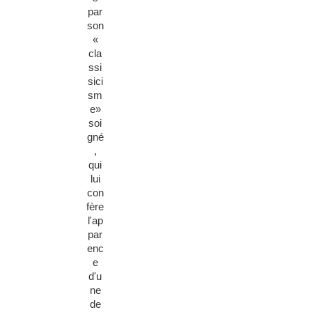
par
son
«
cla
ssi
sici
sm
e
»
soi
gné
,
qui
lui
con
fère
l'ap
par
enc
e
d'u
ne
de