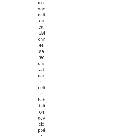
mai
son
nett
es
cal
aisi
enn
es
se
rec
onn
aît
dan
s
cett
e
hab
itati
on
dév
elo
ppé