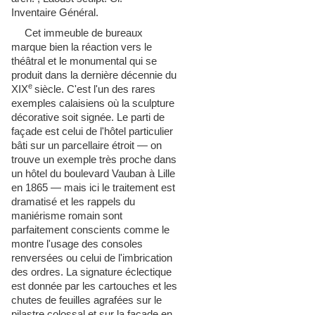
Inventaire Général.
Cet immeuble de bureaux
marque bien la réaction vers le
théâtral et le monumental qui se
produit dans la dernière décennie du
XIX
siècle. C'est l'un des rares
exemples calaisiens
où la sculpture
décorative soit signée. Le parti de
façade est celui de l'hôtel particulier
bâti sur un parcellaire étroit — on
trouve un exemple très proche dans
un hôtel du boulevard Vauban à Lille
en 1865 — mais ici le traitement est
dramatisé et les r
appels du
maniérisme romain sont
parfaitement conscients comme le
montre l'usage des consoles
renversées ou celui de l'imbrication
des ordres. La signature éclectique
est donnée par les
cartouches
et les
chutes de feuilles agrafées sur le
pilastre colossal et sur la façade en