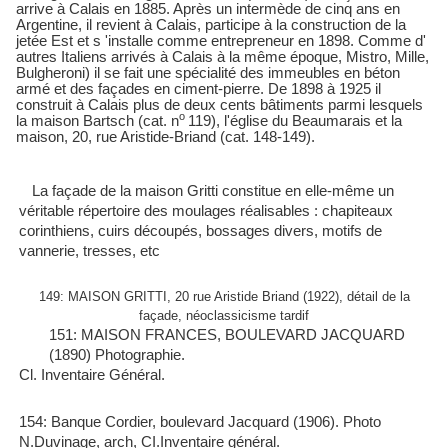
arrive à Calais en 1885. Après un intermède de cinq ans en
Argentine, il revient à Calais, participe à la construction de la
jetée
Est et s 'installe comme entrepreneur en 1898. Comme
d'
autres
Italiens arrivés à Calais à la même époque,
Mistro
, Mille,
Bulgheroni
) il se fait une spécialité des immeubles en béton
armé et des façades en ciment-pierre. De 1898 à 1925 il
construit à Cala
is plus de deux cents bâtiments parmi lesquels
la maison
Bartsch
(cat.
n
119), l'église du
Beaumarais
et la
maison, 20, rue Aristide-Briand (cat. 148-149).
La façade de la maison
Gritti
constitue en elle-même un
véritable répertoire des moulages réalisabl
es : chapiteaux
corinthiens, cuirs découpés, bossages divers, motifs de
vannerie, tresses, etc
149: MAISON GRITTI, 20 rue Aristide Briand (1922), détail de la
façade, néoclassicisme tardif
151: MAISON FRANCES, BOULEVARD JACQUARD
(1890) Photographie.
Cl. Inventaire Général.
154: Banque Cordier, boulevard Jacquard (1906). Photo
N.Duvinage, arch, CI.Inventaire général.