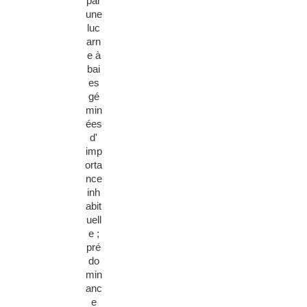
par
une
luc
arn
e à
bai
es
gé
min
ées
d'
imp
orta
nce
inh
abit
uell
e ;
pré
do
min
anc
e