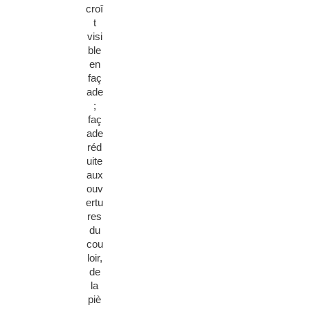
croî
t
visi
ble
en
faç
ade
;
faç
ade
réd
uite
aux
ouv
ertu
res
du
cou
loir,
de
la
piè