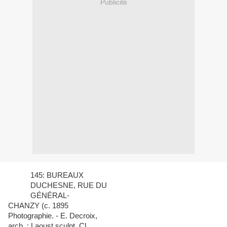
Publicité
145: BUREAUX
DUCHESNE, RUE DU
GÉNÉRAL-
CHANZY (c. 1895
Photographie. - E.
Decroix
,
arch. ;
Laoust
sculpt
. Cl.