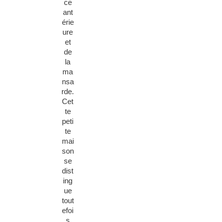
ce
ant
érie
ure
et
de
la
ma
nsa
rde.
Cet
te
peti
te
mai
son
se
dist
ing
ue
tout
efoi
s