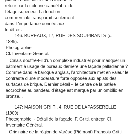
retour par la colonne candélabre de
l'étage supérieur. La fonction
commerciale transparaît seulement
dans I 'importance donnée aux
fenêtres.
146: BUREAUX, 17, RUE DES SOUPIRANTS (c.
1895).
Photographie.
e
Cl. Inventaire Général.
Calais souffre-t-il d'un complexe industriel pour masquer un
bâtiment à usage de bureaux derrière une façade palladienne ?
Comme dans le baroque anglais, l'architecture met en
valeur le
contraste d'une
modérature
forte opposée aux aplats des
surfaces de brique. Dernier détail •
le centre de la patère
accrochée au bandeau d'étage est marqué par un ombilic en
bronze...
147: MAISON GRIITI, 4, RUE DE LAPASSERELLE
(1909)
Photographie. -
Détail de la façade. F.
Gritti
,
entrepr
. CI.
Inventaire Général.
Originaire de la région de Varèse (Piémont) François
Gritti