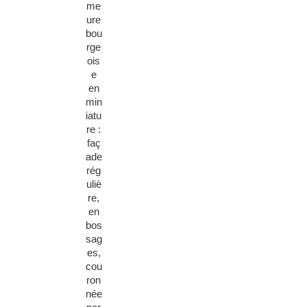
me
ure
bou
rge
ois
e
en
min
iatu
re :
faç
ade
rég
uliè
re,
en
bos
sag
es,
cou
ron
née