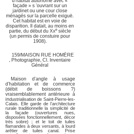
d'habitat autonome avec «
façade » s 'ouvrant sur un
jardinet ou une cour close
ménagés sur la parcelle exiguë.
Cet habitat est en voie de
disparition. Il datait, au moins en
partie, du début du
Xx
siècle
(un permis de
constuire
pour
1908).
159/
MAIS
ON RUE HOMÈRE
,
Photographie, Cl. Inventaire
Général
Maison d'angle à usage
d'habitation et de commerce
(débit de boissons ?)
vraisemblablement antérieure à
in
dustrialisation
de Saint-Pierre-les-
Calais. Elle garde de l'architecture
rurale traditionnelle la simplicité de
la façade (ouvertures nues,
disposées fonctionnellement, décor
très sobre) ; et le toit de tuiles
flamandes à deux versants, à lourd
arêtier de
tuiles canal. Prise