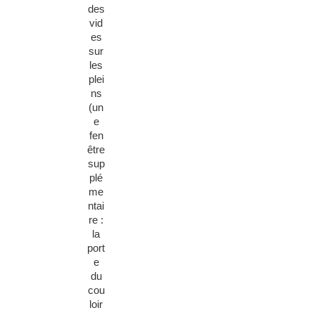
des
vid
es
sur
les
plei
ns
(un
e
fen
être
sup
plé
me
ntai
re :
la
port
e
du
cou
loir