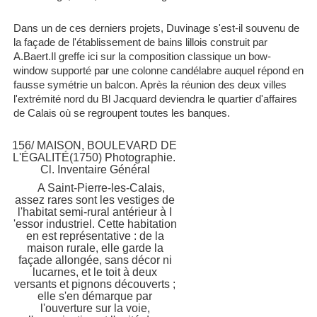
Dans un de ces derniers projets, Duvinage s'est-il souvenu de
la façade de l'établissement de bains lillois construit par
A.Baert.Il greffe ici sur la composition classique un bow-
window supporté par une colonne candélabre auquel répond en
fausse symétrie un balcon. Après la réunion des deux villes
l'extrémité nord du Bl Jacquard deviendra le quartier d'affaires
de Calais où se regroupent toutes les banques.
156/ MAISON,
BOULEVARD DE
L'ÉGALITÉ(
1750) Photographie.
Cl. Inventaire Général
A Saint-Pierre-les-Calais,
assez rares sont les vestiges de
l'habitat semi-rural antérieur à I
'essor industriel. Cette habitation
en est représentative : de la
maison rurale, elle garde la
façade allongée, sans décor ni
lucarnes, et le toit à deux
versant
s et pignons découverts ;
elle s'en démarque par
l'ouverture sur la voie,