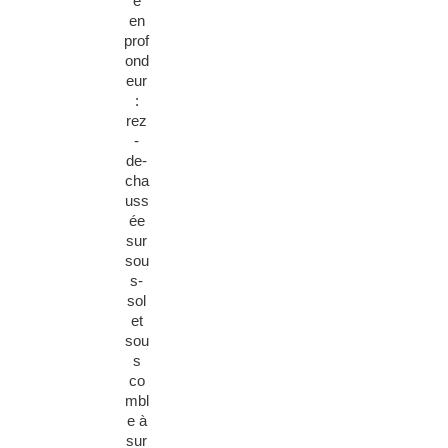
e
en
prof
ond
eur
:
rez
-
de-
cha
uss
ée
sur
sou
s-
sol
et
sou
s
co
mbl
e à
sur