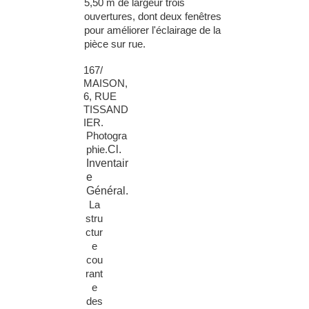
5,50 m de largeur trois
ouvertures, dont deux fenêtres
pour améliorer l'éclairage de la
pièce sur rue.
167/
MAISON,
6, RUE
TISSAND
IER.
Photogra
Cl.
phie.
Inventair
e
Général.
La
stru
ctur
e
cou
rant
e
des