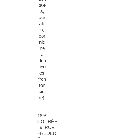
tale
s,
agr
afe
s,
cor
nic
he
à
den
ticu
les,
fron
ton
cint
ré).
169/
COURÉE
, 9, RUE
FRÉDÉRI