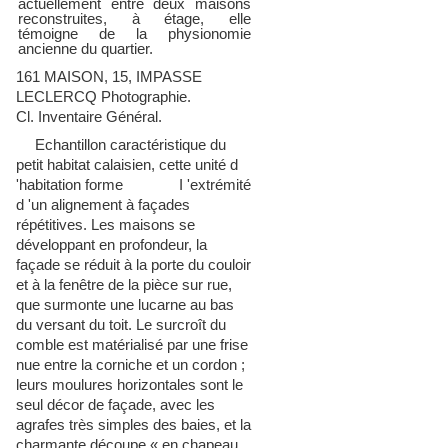
actuellement entre deux maisons
reconstruites, à étage, elle
témoigne de la physionomie
ancienne du quartier.
161 MAISON, 15, IMPASSE
LECLERCQ Photographie.
Cl. Inventaire Général.
Echantillon car
actéristique du
petit habitat calaisien, cette unité d
'habitation forme I 'extrémité
d 'un alignement à façades
répétitives. Les maisons se
développant en profondeur, la
façade se réduit à la porte du couloir
et à la fenêtre de la pièce sur rue,
que surmo
nte une lucarne au bas
du versant du toit. Le surcroît du
comble est matérialisé par une frise
nue entre la corniche et un cordon ;
leurs moulures horizontales sont le
seul décor de façade, avec les
agrafes très simples des baies, et la
charmante découpe «
en chapeau