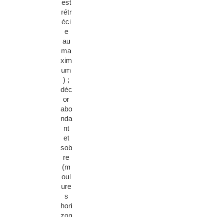
est
rétr
éci
e
au
ma
xim
um
) ;
déc
or
abo
nda
nt
et
sob
re
(m
oul
ure
s
hori
zon