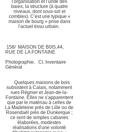
l'organisation et l'unité des
o
baies, la structure (à quatre
niveaux, dont sous-sol et
combles). C'est une typique «
maison de bourg » prise dans
l'actuel tissu urbain.
158/
MAISON DE B0IS,44,
RUE DE LA FONTAINE
Photographie.
Cl. Inventaire
Général
Quelques maisons de
bois
subsistent à Calais, notamment
rues Régnier et Jean-de-la-
Fontaine. Elles ne s'apparentent
que par le matériau à celles de
La Madeleine près de Lille ou de
Rosendaël
près de Dunkerque ;
ce sont de simples cabanes
élaborées, modestes
réalisations d'un
e volonté