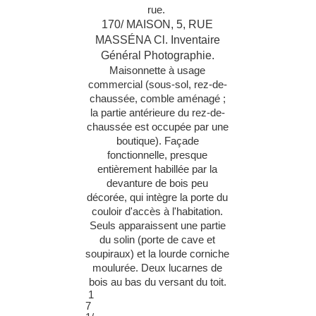
rue.
170/ MAISON, 5, RUE
MASSÉNA Cl. Inventaire
Général Photographie.
Maisonnette à usage
commercial (sous-sol,
rez-de-
chaussée
, comble aménagé ;
la partie antérieure du
rez-de-
chaussée
est occupée par une
boutique). Façade
fonctionnelle, presque
entièrement habillée par la
devanture de bois peu
décorée, qui intègre la porte d
u
couloir d'accès à l'habitation.
Seuls apparaissent une partie
du solin (porte de cave et
soupiraux) et la lourde corniche
moulurée. Deux lucarnes de
bois au bas du versant du toit.
1
7