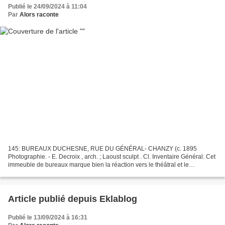
Publié le 24/09/2024 à 11:04
Par
Alors raconte
145: BUREAUX DUCHESNE, RUE DU GÉNÉRAL- CHANZY (c. 1895
Photographie. - E. Decroix , arch. ; Laoust sculpt . Cl. Inventaire Général. Cet
immeuble de bureaux marque bien la réaction vers le théâtral et le
monumental qui se produit dans la dernière décennie...
Article publié depuis Eklablog
Publié le 13/09/2024 à 16:31