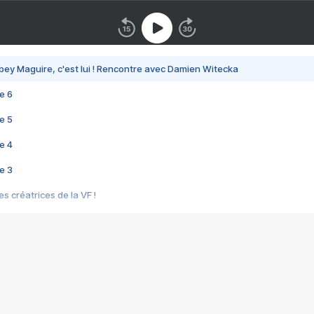
bey Maguire, c'est lui ! Rencontre avec Damien Witecka
e 6
e 5
e 4
e 3
s créatrices de la VF !
e 2
e 1
e Mektoub My Love arrive enfin ! Rencontre avec Shaïn Boumedine et Sal
i : après Toni en famille