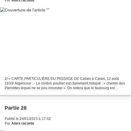
Par
Alors raconte
2/ « CARTE PARTICULIÈRE DU PASSAGE DE Callais à Calais, 12 août
1633/ Argencour . - Le cordon poullier est clairement indiqué : « chemin des
Pierrettes lequel ne se peu innonder ». On notera que le faubourg est
traversé par deux rivières qui se jettent...
Partie 28
Publié le 24/01/2023 à 17:42
Par
Alors raconte