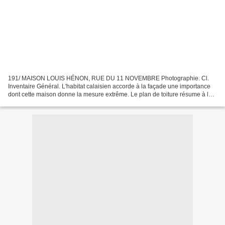
191/ MAISON LOUIS HÉNON, RUE DU 11 NOVEMBRE Photographie. Cl.
Inventaire Général. L'habitat calaisien accorde à la façade une importance
dont cette maison donne la mesure extrême. Le plan de toiture résume à lui
seul l'esprit de la construction : cette...